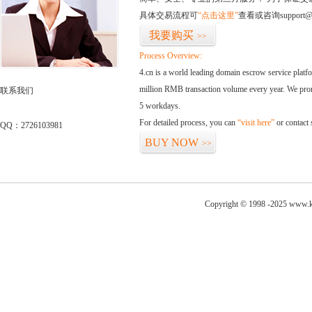
具体交易流程可
“点击这里”
查看或咨询support@
我要购买
>>
Process Overview:
4.cn is a world leading domain escrow service plat
million RMB transaction volume every year. We promi
联系我们
5 workdays.
For detailed process, you can
“visit here”
or contact
QQ：2726103981
BUY NOW
>>
Copyright © 1998 -2025 www.ka